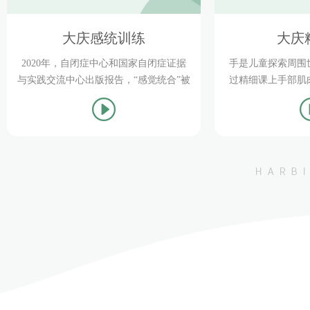
大庆感统训练
大庆
2020年，自闭症中心和国家自闭症证据
手是儿童探索周围
与实践交流中心出版报告，“感觉统合”被
过精细课上手部肌
列为针对0-22岁孤儿症儿童和青少年实证
抓握、拧、按、敲
支持的干预方法。
揉、插，等等。不
能力和手指动作的
手眼协调能力，促