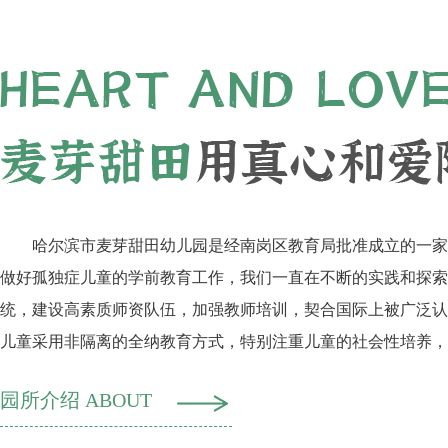
哈尔滨市麦芽甜田幼儿园是经南岗区教育局批准成立的一家
做好孤独症儿童的学前教育工作，我们一直在不断的实践和探索
统，建设高素质师资队伍，加强教师培训，契合国际上被广泛认
儿童采用非隔离的全纳教育方式，特别注重儿童的社会性培养，
生在幼儿园的学习情况，采取针对性的语言训练、感统训练、注
园所介绍 ABOUT
课等专业训练方式，帮助幼儿提高融合能力，尽快适应班级环境
距，提高入普通小学继续学习的可能性。