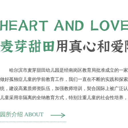
哈尔滨市麦芽甜田幼儿园是经南岗区教育局批准成立的一家
做好孤独症儿童的学前教育工作，我们一直在不断的实践和探索
统，建设高素质师资队伍，加强教师培训，契合国际上被广泛认
儿童采用非隔离的全纳教育方式，特别注重儿童的社会性培养，
生在幼儿园的学习情况，采取针对性的语言训练、感统训练、注
园所介绍 ABOUT
课等专业训练方式，帮助幼儿提高融合能力，尽快适应班级环境
距，提高入普通小学继续学习的可能性。