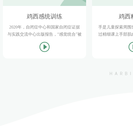
鸡西感统训练
鸡西
2020年，自闭症中心和国家自闭症证据
手是儿童探索周围
与实践交流中心出版报告，“感觉统合”被
过精细课上手部肌
列为针对0-22岁孤儿症儿童和青少年实证
抓握、拧、按、敲
支持的干预方法。
揉、插，等等。不
能力和手指动作的
手眼协调能力，促