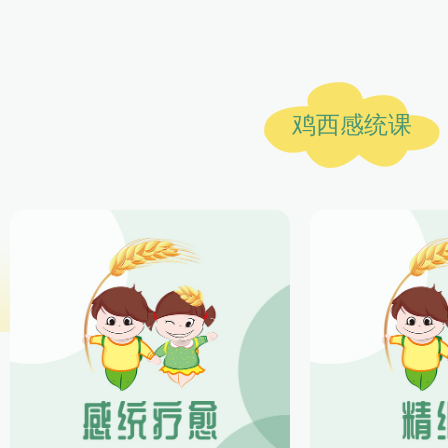
鸡西感统课