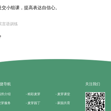
社交小组课，提高表达自信心。
尔滨言语训练
？
捷导航
关注我们
 园所介绍
- 精彩麦芽
- 麦芽课堂
 麦芽服务
- 麦芽园丁
- 家园共育